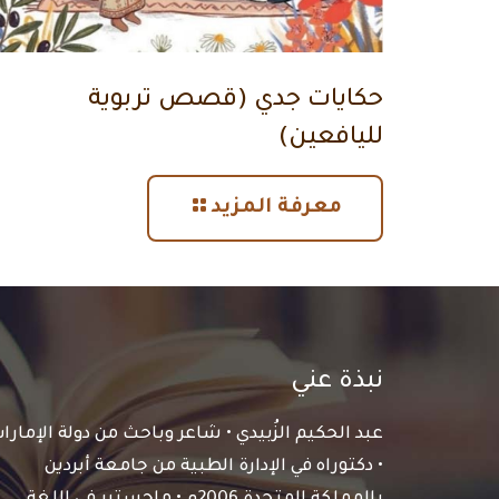
حكايات جدي (قصص تربوية
لليافعين)
معرفة المزيد
نبذة عني
عبد الحكيم الزُبيدي • شاعر وباحث من دولة الإمارا
• دكتوراه في الإدارة الطبية من جامعة أبردين