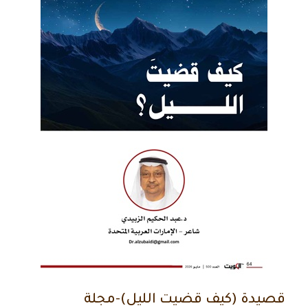
قصيدة (كيف قضيت الليل)-مجلة